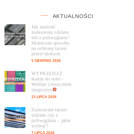
AKTUALNOŚCI
Jak zasłonić
zadaszenie szklane
lub z poliwęglanu?
Skuteczne sposoby
na ochronę tarasu
przed słońcem
5 SIERPNIA 2026
WYPRZEDAŻ
tkanin do rolet -
Wielkie czyszczenie
magazynu
23 LIPCA 2026
Zadaszenie tarasu
szklane czy z
poliwęglanu – jakie
wybrać?
7 LIPCA 2026